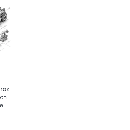
oraz
ych
ie