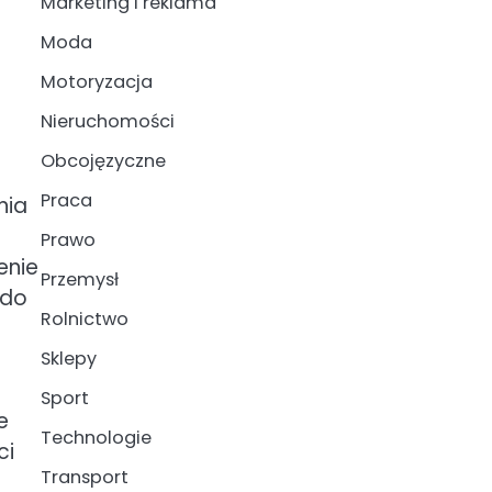
Marketing i reklama
Moda
Motoryzacja
Nieruchomości
Obcojęzyczne
Praca
nia
Prawo
enie
Przemysł
 do
Rolnictwo
Sklepy
Sport
e
Technologie
ci
Transport