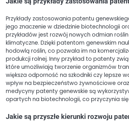
Jakie są przykłady zastosowania pate
Przykłady zastosowania patentu genewskiego 
jego znaczenie w dziedzinie biotechnologii or
przykładów jest rozwój nowych odmian rośli
klimatyczne. Dzięki patentom genewskim na
hodowlą roślin, co pozwala im na komercjali
produkcji rolnej. Inny przykład to patenty zw
które umożliwiają tworzenie organizmów tra
większa odporność na szkodniki czy lepsze 
wpływ na bezpieczeństwo żywnościowe oraz 
medycyny patenty genewskie są wykorzystyw
opartych na biotechnologii, co przyczynia si
Jakie są przyszłe kierunki rozwoju pa