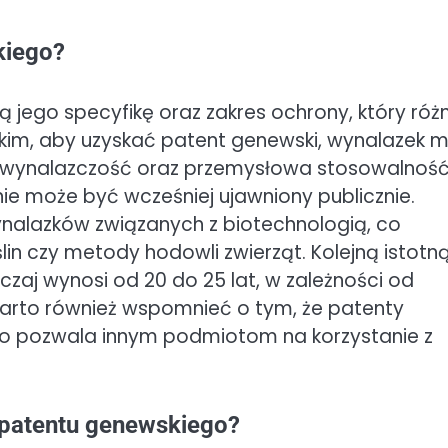
kiego?
ego specyfikę oraz zakres ochrony, który różn
kim, aby uzyskać patent genewski, wynalazek m
ść, wynalazczość oraz przemysłowa stosowalność
nie może być wcześniej ujawniony publicznie.
nalazków związanych z biotechnologią, co
in czy metody hodowli zwierząt. Kolejną istotn
czaj wynosi od 20 do 25 lat, w zależności od
arto również wspomnieć o tym, że patenty
co pozwala innym podmiotom na korzystanie z
a patentu genewskiego?