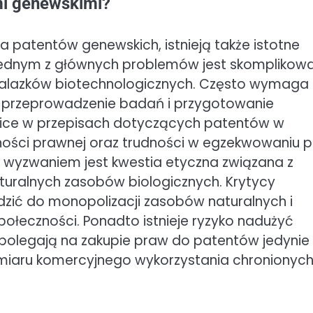
mi genewskimi?
a patentów genewskich, istnieją także istotne
Jednym z głównych problemów jest skomplikow
nalazków biotechnologicznych. Często wymaga
 przeprowadzenie badań i przygotowanie
ice w przepisach dotyczących patentów w
ości prawnej oraz trudności w egzekwowaniu 
m wyzwaniem jest kwestia etyczna związana z
ralnych zasobów biologicznych. Krytycy
dzić do monopolizacji zasobów naturalnych i
połeczności. Ponadto istnieje ryzyko nadużyć
e polegają na zakupie praw do patentów jedynie
amiaru komercyjnego wykorzystania chronionyc