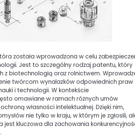
która została wprowadzona w celu zabezpiecze
logii. Jest to szczególny rodzaj patentu, który
h z biotechnologią oraz rolnictwem. Wprowadz
ienie twórcom wynalazków odpowiednich praw
nauki i technologii. W kontekście
zęsto omawiane w ramach różnych umów
chroną własności intelektualnej. Dzięki nim,
łów nie tylko w kraju, w którym je zgłosili, al
a jest kluczowa dla zachowania konkurencyjnoś
.