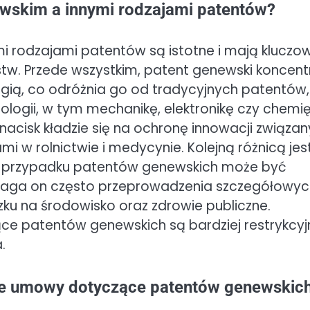
ewskim a innymi rodzajami patentów?
 rodzajami patentów są istotne i mają kluczo
tw. Przede wszystkim, patent genewski koncent
gią, co odróżnia go od tradycyjnych patentów,
logii, w tym mechanikę, elektronikę czy chemi
acisk kładzie się na ochronę innowacji związa
 w rolnictwie i medycynie. Kolejną różnicą jes
 w przypadku patentów genewskich może być
maga on często przeprowadzenia szczegółowyc
 na środowisko oraz zdrowie publiczne.
ce patentów genewskich są bardziej restrykcyj
.
we umowy dotyczące patentów genewskic