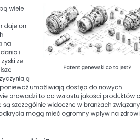
bą wiele
m daje on
ch
a na
dania i
zyski ze
Patent genewski co to jest?
lsze
zyczyniają
u, ponieważ umożliwiają dostęp do nowych
ywie prowadzi to do wzrostu jakości produktów 
e są szczególnie widoczne w branżach związan
 odkrycia mogą mieć ogromny wpływ na zdrow