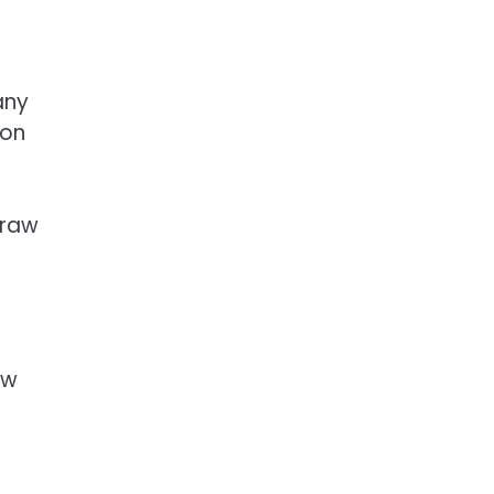
any
 on
praw
 w
h