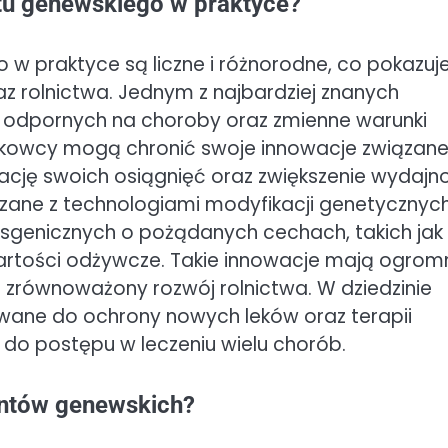
ntu genewskiego w praktyce?
w praktyce są liczne i różnorodne, co pokazuj
az rolnictwa. Jednym z najbardziej znanych
n odpornych na choroby oraz zmienne warunki
ukowcy mogą chronić swoje innowacje związane
zację swoich osiągnięć oraz zwiększenie wydajn
iązane z technologiami modyfikacji genetycznych
nsgenicznych o pożądanych cechach, takich jak
wartości odżywcze. Takie innowacje mają ogrom
zrównoważony rozwój rolnictwa. W dziedzinie
ane do ochrony nowych leków oraz terapii
ę do postępu w leczeniu wielu chorób.
tentów genewskich?