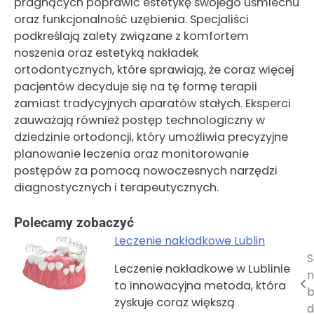
pragnących poprawić estetykę swojego uśmiechu
oraz funkcjonalność uzębienia. Specjaliści
podkreślają zalety związane z komfortem
noszenia oraz estetyką nakładek
ortodontycznych, które sprawiają, że coraz więcej
pacjentów decyduje się na tę formę terapii
zamiast tradycyjnych aparatów stałych. Eksperci
zauważają również postęp technologiczny w
dziedzinie ortodoncji, który umożliwia precyzyjne
planowanie leczenia oraz monitorowanie
postępów za pomocą nowoczesnych narzędzi
diagnostycznych i terapeutycznych.
Polecamy zobaczyć
Leczenie nakładkowe Lublin
S
Nawigacja
Leczenie nakładkowe w Lublinie
n
to innowacyjna metoda, która
wpisu
b
zyskuje coraz większą