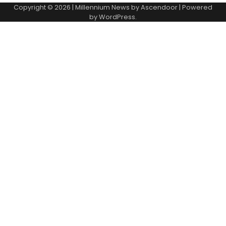
Copyright © 2026
| Millennium News by
Ascendoor
| Powered
by
WordPress
.