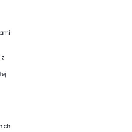
kami
 z
łej
nich