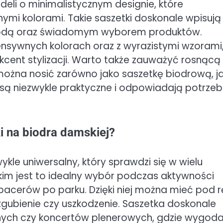
eli o minimalistycznym designie, które
nymi kolorami. Takie saszetki doskonale wpisują 
 modą oraz świadomym wyborem produktów.
ensywnych kolorach oraz z wyrazistymi wzorami
cent stylizacji. Warto także zauważyć rosnącą
można nosić zarówno jako saszetkę biodrową, ja
a są niezwykle praktyczne i odpowiadają potrz
ki na biodra damskiej?
le uniwersalny, który sprawdzi się w wielu
tkim jest to idealny wybór podczas aktywności
spacerów po parku. Dzięki niej można mieć pod 
zgubienie czy uszkodzenie. Saszetka doskonale
znych czy koncertów plenerowych, gdzie wygod