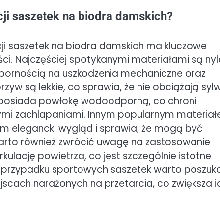
cji saszetek na biodra damskich?
i saszetek na biodra damskich ma kluczowe
ści. Najczęściej spotykanymi materiałami są nyl
odpornością na uszkodzenia mechaniczne oraz
zyw są lekkie, co sprawia, że nie obciążają sylw
 posiada powłokę wodoodporną, co chroni
mi zachlapaniami. Innym popularnym materia
kom elegancki wygląd i sprawia, że mogą być
 Warto również zwrócić uwagę na zastosowanie
kulację powietrza, co jest szczególnie istotne
W przypadku sportowych saszetek warto poszuk
cach narażonych na przetarcia, co zwiększa i