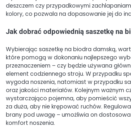
deszczem czy przypadkowymi zachlapaniami
kolory, co pozwala na dopasowanie jej do in
Jak dobrać odpowiednią saszetkę na b
Wybierając saszetkę na biodra damską, wart
które pomogą w dokonaniu najlepszego wybor
przeznaczeniem – czy będzie używana główn
element codziennego stroju. W przypadku spo
wygoda noszenia, natomiast w przypadku sas
oraz jakości materiałów. Kolejnym ważnym cz
wystarczająco pojemna, aby pomieścić wszys
za duża, aby nie krępować ruchów. Regulowan
brany pod uwagę – umożliwia on dostosowani
komfort noszenia.