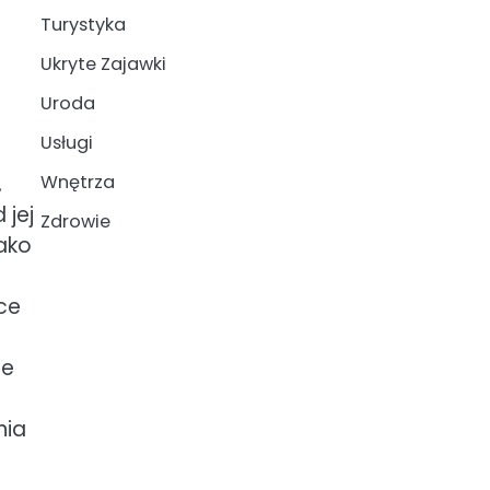
Turystyka
Ukryte Zajawki
Uroda
Usługi
Wnętrza
,
 jej
Zdrowie
ako
ce
ie
ć
nia