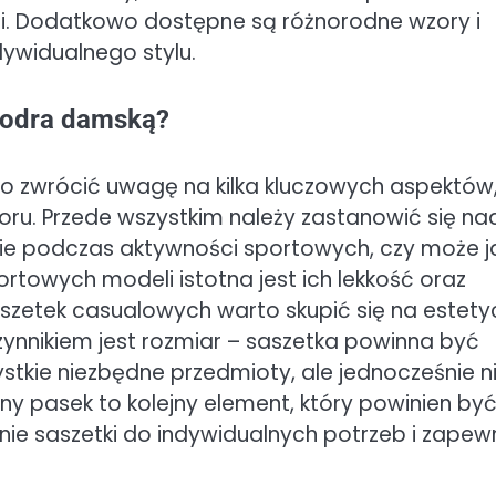
. Dodatkowo dostępne są różnorodne wzory i
dywidualnego stylu.
iodra damską?
o zwrócić uwagę na kilka kluczowych aspektów
u. Przede wszystkim należy zastanowić się nad
ie podczas aktywności sportowych, czy może j
rtowych modeli istotna jest ich lekkość oraz
zetek casualowych warto skupić się na estety
ynnikiem jest rozmiar – saszetka powinna być
tkie niezbędne przedmioty, ale jednocześnie n
y pasek to kolejny element, który powinien by
e saszetki do indywidualnych potrzeb i zapew