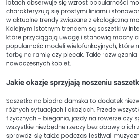
latach obserwuje się wzrost popularności mod
charakteryzują się prostymi liniami i stonowa
w aktualne trendy związane z ekologiczną
Kolejnym istotnym trendem są saszetki w int
które przyciągają uwagę i stanowią mocny ak
popularność modeli wielofunkcyjnych, które 
torbę na ramię czy plecak. Takie rozwiązani
nowoczesnych kobiet.
Jakie okazje sprzyjają noszeniu saszet
Saszetka na biodra damska to dodatek niezwyk
różnych sytuacjach i okazjach. Przede wszys
fizycznych – biegania, jazdy na rowerze czy 
wszystkie niezbędne rzeczy bez obawy o ich 
sprawdzi się także podczas festiwali muzyc