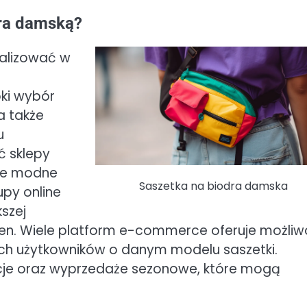
dra damską?
ealizować w
oki wybór
 także
u
ć sklepy
cie modne
Saszetka na biodra damska
upy online
szej
cen. Wiele platform e-commerce oferuje możli
ych użytkowników o danym modelu saszetki.
je oraz wyprzedaże sezonowe, które mogą