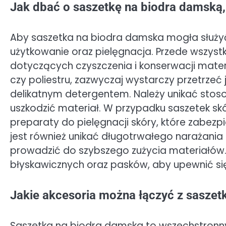
Jak dbać o saszetkę na biodra damską,
Aby saszetka na biodra damska mogła służyć 
użytkowanie oraz pielęgnacja. Przede wszys
dotyczących czyszczenia i konserwacji mate
czy poliestru, zazwyczaj wystarczy przetrzeć 
delikatnym detergentem. Należy unikać stos
uszkodzić materiał. W przypadku saszetek sk
preparaty do pielęgnacji skóry, które zabezp
jest również unikać długotrwałego narażania 
prowadzić do szybszego zużycia materiałów
błyskawicznych oraz pasków, aby upewnić się,
Jakie akcesoria można łączyć z saszet
Saszetka na biodra damska to wszechstronny