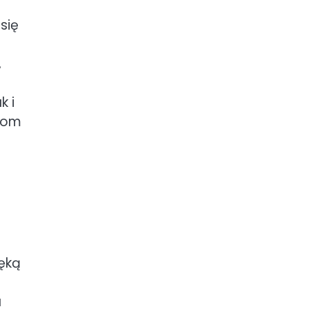
się
,
k i
ebom
ręką
a