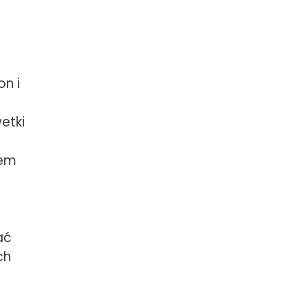
on i
etki
łem
ać
ch