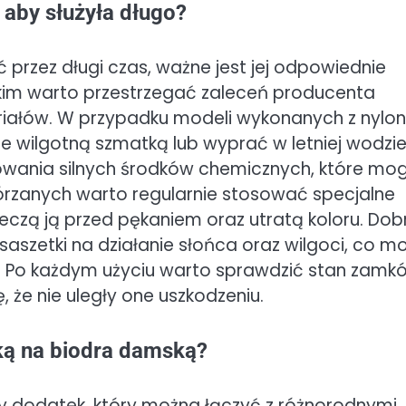
 aby służyła długo?
przez długi czas, ważne jest jej odpowiednie
tkim warto przestrzegać zaleceń producenta
riałów. W przypadku modeli wykonanych z nylo
je wilgotną szmatką lub wyprać w letniej wodzie
owania silnych środków chemicznych, które mo
órzanych warto regularnie stosować specjalne
ieczą ją przed pękaniem oraz utratą koloru. Dob
saszetki na działanie słońca oraz wilgoci, co m
. Po każdym użyciu warto sprawdzić stan zamk
 że nie uległy one uszkodzeniu.
ką na biodra damską?
 dodatek, który można łączyć z różnorodnymi