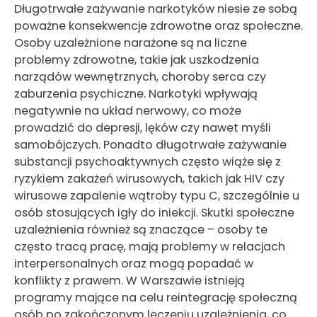
Długotrwałe zażywanie narkotyków niesie ze sobą
poważne konsekwencje zdrowotne oraz społeczne.
Osoby uzależnione narażone są na liczne
problemy zdrowotne, takie jak uszkodzenia
narządów wewnętrznych, choroby serca czy
zaburzenia psychiczne. Narkotyki wpływają
negatywnie na układ nerwowy, co może
prowadzić do depresji, lęków czy nawet myśli
samobójczych. Ponadto długotrwałe zażywanie
substancji psychoaktywnych często wiąże się z
ryzykiem zakażeń wirusowych, takich jak HIV czy
wirusowe zapalenie wątroby typu C, szczególnie u
osób stosujących igły do iniekcji. Skutki społeczne
uzależnienia również są znaczące – osoby te
często tracą pracę, mają problemy w relacjach
interpersonalnych oraz mogą popadać w
konflikty z prawem. W Warszawie istnieją
programy mające na celu reintegrację społeczną
osób po zakończonym leczeniu uzależnienia, co