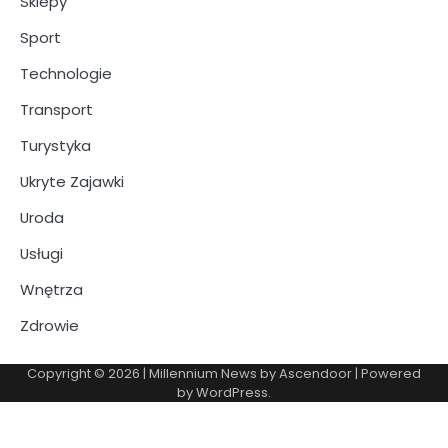
Sklepy
Sport
Technologie
Transport
Turystyka
Ukryte Zajawki
Uroda
Usługi
Wnętrza
Zdrowie
Copyright © 2026
| Millennium News by
Ascendoor
| Powered
by
WordPress
.