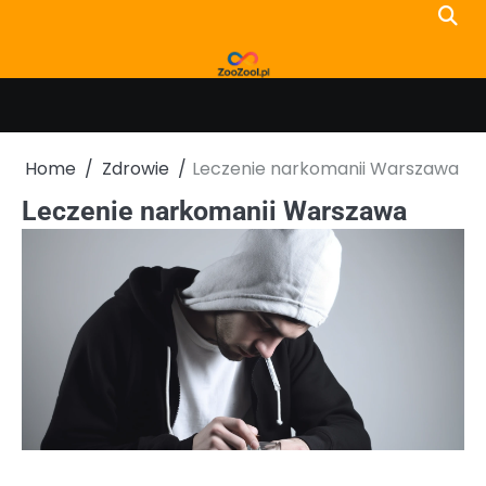
Skip
to
content
Home
Zdrowie
Leczenie narkomanii Warszawa
Leczenie narkomanii Warszawa