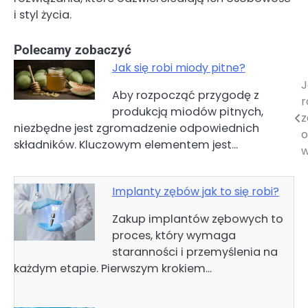
i styl życia.
Polecamy zobaczyć
Jak się robi miody pitne?
J
Nawigacja
Aby rozpocząć przygodę z
r
produkcją miodów pitnych,
wpisu
z
niezbędne jest zgromadzenie odpowiednich
o
składników. Kluczowym elementem jest…
w
Implanty zębów jak to się robi?
Zakup implantów zębowych to
proces, który wymaga
staranności i przemyślenia na
każdym etapie. Pierwszym krokiem…