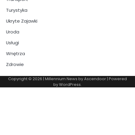
Turystyka
Ukryte Zajawki
Uroda
Usługi
Wnętrza
Zdrowie
Copyright © 2026
| Millennium News by
Ascendoor
| Powered
by
WordPress
.