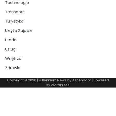
Technologie
Transport
Turystyka
Ukryte Zajawki
Uroda
Usługi
Wnętrza
Zdrowie
Copyright © 2026
| Millennium News by
Ascendoor
| Powered
by
WordPress
.