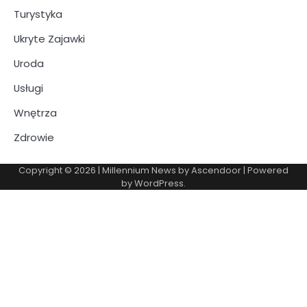
Turystyka
Ukryte Zajawki
Uroda
Usługi
Wnętrza
Zdrowie
Copyright © 2026
| Millennium News by
Ascendoor
| Powered
by
WordPress
.