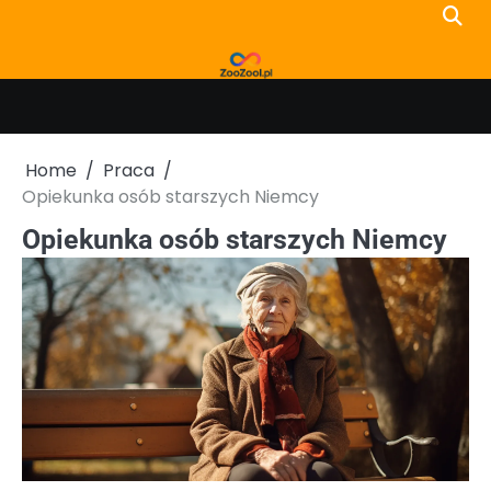
Skip
to
content
Home
Praca
Opiekunka osób starszych Niemcy
Opiekunka osób starszych Niemcy