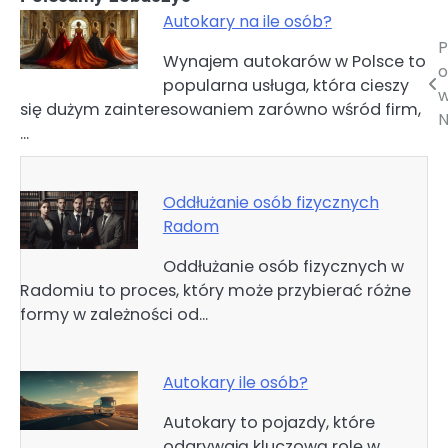
Autokary na ile osób?
P
Nawigacja
Wynajem autokarów w Polsce to
o
popularna usługa, która cieszy
wpisu
się dużym zainteresowaniem zarówno wśród firm,
N
…
Oddłużanie osób fizycznych
Radom
Oddłużanie osób fizycznych w
Radomiu to proces, który może przybierać różne
formy w zależności od…
Autokary ile osób?
Autokary to pojazdy, które
odgrywają kluczową rolę w