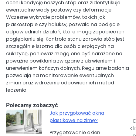
oceni kondycję naszych stóp oraz zidentyfikuje
ewentualne wady postawy czy deformacje.
Wczesne wykrycie problemów, takich jak
płaskostopie czy haluksy, pozwala na podjęcie
odpowiednich działań, które mogą zapobiec ich
pogłębianiu się. Kontrola stanu zdrowia stóp jest
szczególnie istotna dla osób cierpiących na
cukrzycę, ponieważ mogą one być narażone na
poważne powikłania związane z ukrwieniem i
unerwieniem kończyn dolnych. Regularne badania
pozwalają na monitorowanie ewentualnych
zmian oraz wdrożenie odpowiednich metod
leczenia.
Polecamy zobaczyć
Jak przygotować okna
plastikowe na zimę?
D
Nawigacja
k
Przygotowanie okien
wpisu
r