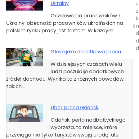
Ukrainy
J
Nawigacja
z
Oczekiwania pracowników z
wpisu
k
Ukrainy: obecność pracowników ukraińskich na
n
polskim rynku pracy jest faktem. W każdym…
d
d
d
Glovo jako dodatkowa praca
W dzisiejszych czasach wielu
ludzi poszukuje dodatkowych
źródeł dochodu. Wynika to z różnych powodów,
takich…
Uber praca Gdańsk
Gdańsk, perła nadbałtyckiego
wybrzeża, to miejsce, które
przyciąga nie tylko turystów swoją urodą, ale