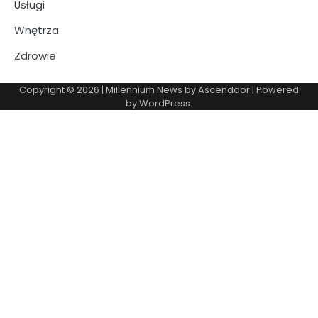
Usługi
Wnętrza
Zdrowie
Copyright © 2026
| Millennium News by
Ascendoor
| Powered
by
WordPress
.