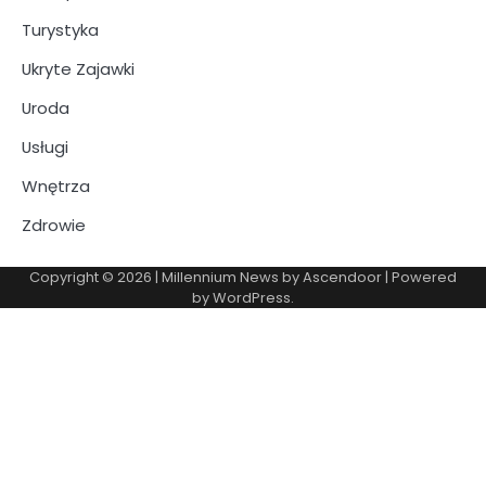
Turystyka
Ukryte Zajawki
Uroda
Usługi
Wnętrza
Zdrowie
Copyright © 2026
| Millennium News by
Ascendoor
| Powered
by
WordPress
.