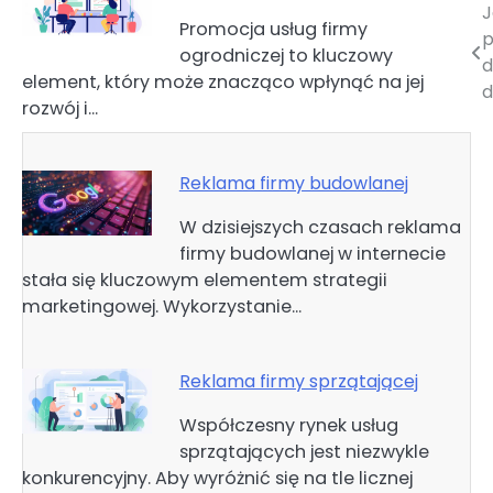
J
Nawigacja
Promocja usług firmy
p
ogrodniczej to kluczowy
wpisu
d
element, który może znacząco wpłynąć na jej
d
rozwój i…
Reklama firmy budowlanej
W dzisiejszych czasach reklama
firmy budowlanej w internecie
stała się kluczowym elementem strategii
marketingowej. Wykorzystanie…
Reklama firmy sprzątającej
Współczesny rynek usług
sprzątających jest niezwykle
konkurencyjny. Aby wyróżnić się na tle licznej