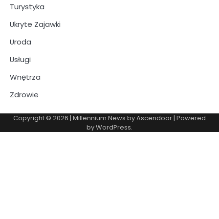
Turystyka
Ukryte Zajawki
Uroda
Usługi
Wnętrza
Zdrowie
Copyright © 2026
| Millennium News by
Ascendoor
| Powered
by
WordPress
.