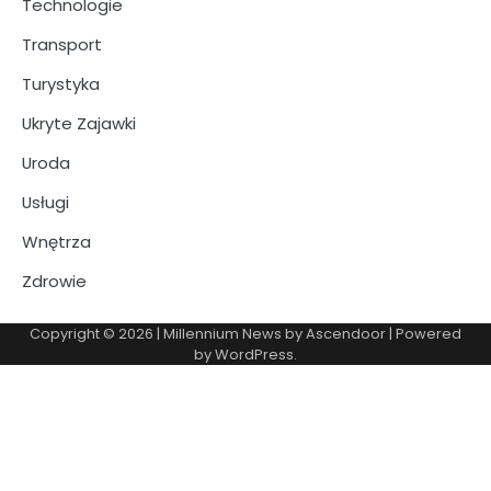
Technologie
Transport
Turystyka
Ukryte Zajawki
Uroda
Usługi
Wnętrza
Zdrowie
Copyright © 2026
| Millennium News by
Ascendoor
| Powered
by
WordPress
.