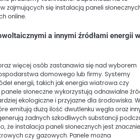
 zajmujących się instalacją paneli słonecznych
h online.
woltaicznymi a innymi źródłami energii 
 coraz więcej osób zastanawia się nad wyborem
gospodarstwa domowego lub firmy. Systemy
ódeł energii, takich jak energia wiatrowa czy
, panele słoneczne wykorzystują odnawialne źró
bardziej ekologiczne i przyjazne dla środowiska. 
re emitują dużą ilość dwutlenku węgla oraz inn
generują żadnych szkodliwych substancji podcz
 to, że instalacja paneli słonecznych jest znaczni
iatrowych czy gazowych. Panele można