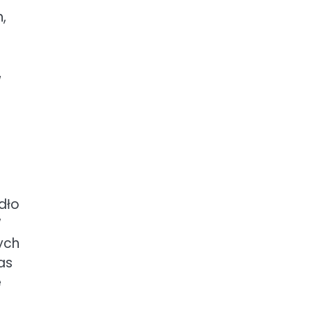
,
w
dło
W
ych
as
e