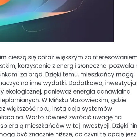
m cieszą się coraz większym zainteresowaniem
ystkim, korzystanie z energii słonecznej pozwala
unkami za prąd. Dzięki temu, mieszkańcy mogą
naczyć na inne wydatki. Dodatkowo, inwestycja
wy ekologicznej, ponieważ energia odnawialna
cieplarnianych. W Mińsku Mazowieckim, gdzie
z większość roku, instalacja systemów
opłacalna. Warto również zwrócić uwagę na
pierają mieszkańców w tej inwestycji. Dzięki ni
ogą być znacznie niższe, co czyni tę opcję jes