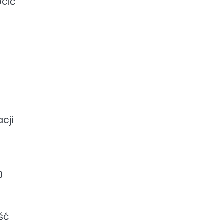
ócić
cji
0
ść