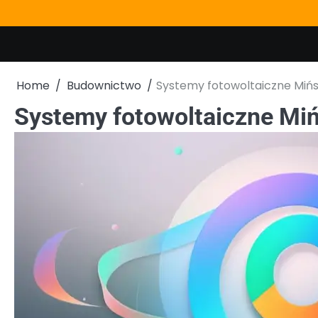
Skip
to
content
Home
Budownictwo
Systemy fotowoltaiczne Miń
Systemy fotowoltaiczne Mi