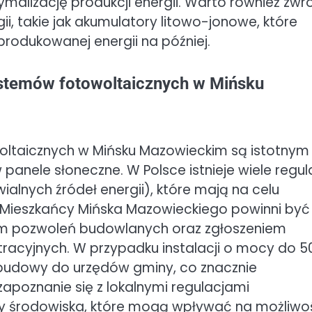
alizację produkcji energii. Warto również zwr
 takie jak akumulatory litowo-jonowe, które
odukowanej energii na później.
ystemów fotowoltaicznych w Mińsku
ltaicznych w Mińsku Mazowieckim są istotnym
anele słoneczne. W Polsce istnieje wiele regula
alnych źródeł energii), które mają na celu
. Mieszkańcy Mińska Mazowieckiego powinni być
m pozwoleń budowlanych oraz zgłoszeniem
racyjnych. W przypadku instalacji o mocy do 5
 budowy do urzędów gminy, co znacznie
zapoznanie się z lokalnymi regulacjami
y środowiska, które mogą wpływać na możliwo