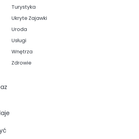
Turystyka
Ukryte Zajawki
Uroda
Usługi
Wnętrza
Zdrowie
raz
daje
żyć