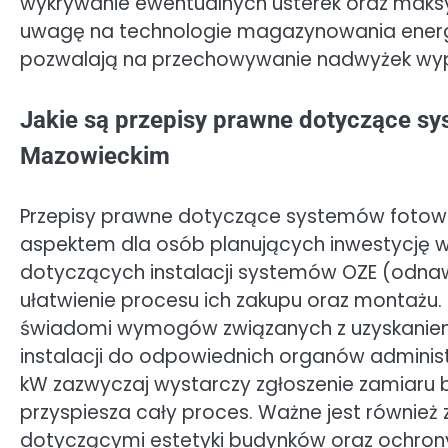
wykrywanie ewentualnych usterek oraz maksym
uwagę na technologie magazynowania energii,
pozwalają na przechowywanie nadwyżek wypr
Jakie są przepisy prawne dotyczące s
Mazowieckim
Przepisy prawne dotyczące systemów fotowo
aspektem dla osób planujących inwestycję w p
dotyczących instalacji systemów OZE (odnawi
ułatwienie procesu ich zakupu oraz montażu
świadomi wymogów związanych z uzyskanie
instalacji do odpowiednich organów administ
kW zazwyczaj wystarczy zgłoszenie zamiaru
przyspiesza cały proces. Ważne jest również 
dotyczącymi estetyki budynków oraz ochron