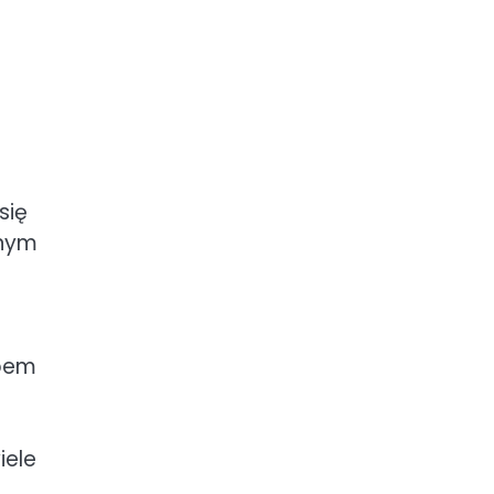
się
dnym
upem
iele