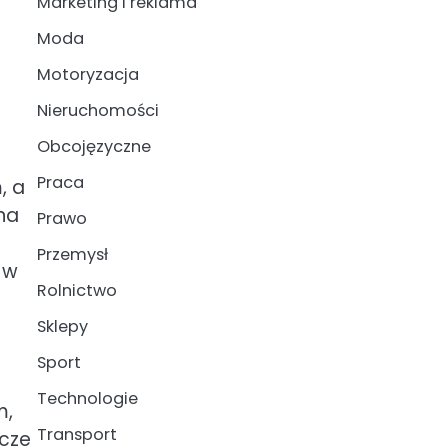
Marketing i reklama
Moda
Motoryzacja
Nieruchomości
Obcojęzyczne
Praca
, a
 na
Prawo
Przemysł
 w
Rolnictwo
Sklepy
Sport
Technologie
m,
Transport
zcze