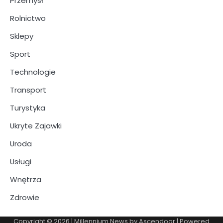
Przemysł
Rolnictwo
Sklepy
Sport
Technologie
Transport
Turystyka
Ukryte Zajawki
Uroda
Usługi
Wnętrza
Zdrowie
Copyright © 2026
| Millennium News by
Ascendoor
| Powered