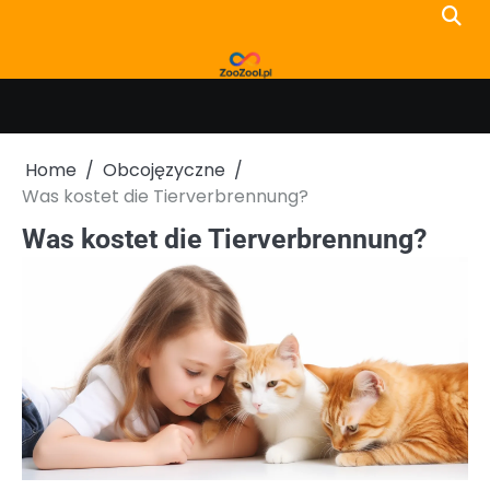
Skip
to
content
Home
Obcojęzyczne
Was kostet die Tierverbrennung?
Was kostet die Tierverbrennung?