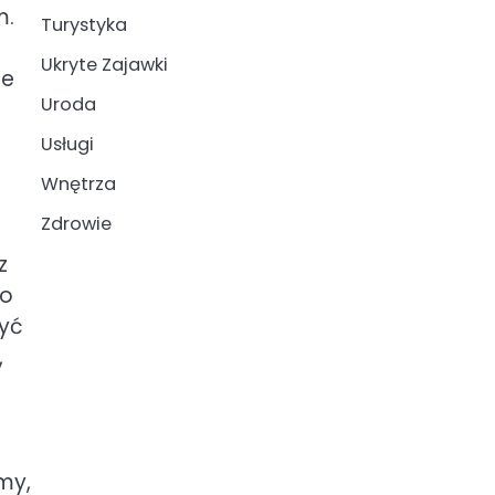
m.
Turystyka
Ukryte Zajawki
ie
Uroda
Usługi
Wnętrza
Zdrowie
z
go
być
,
my,