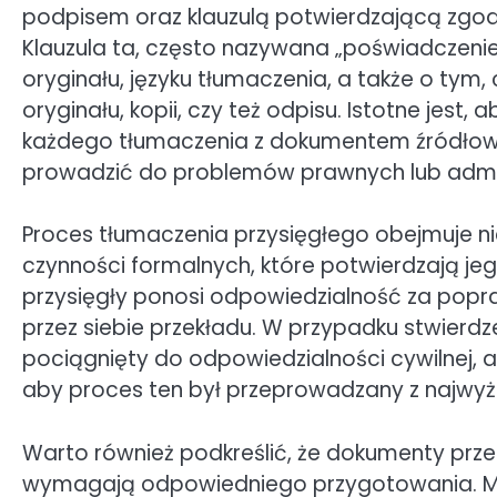
podpisem oraz klauzulą potwierdzającą zg
Klauzula ta, często nazywana „poświadczenie
oryginału, języku tłumaczenia, a także o ty
oryginału, kopii, czy też odpisu. Istotne jes
każdego tłumaczenia z dokumentem źródłow
prowadzić do problemów prawnych lub admin
Proces tłumaczenia przysięgłego obejmuje nie
czynności formalnych, które potwierdzają j
przysięgły ponosi odpowiedzialność za po
przez siebie przekładu. W przypadku stwierd
pociągnięty do odpowiedzialności cywilnej, a 
aby proces ten był przeprowadzany z najwyżs
Warto również podkreślić, że dokumenty prz
wymagają odpowiedniego przygotowania. Mo