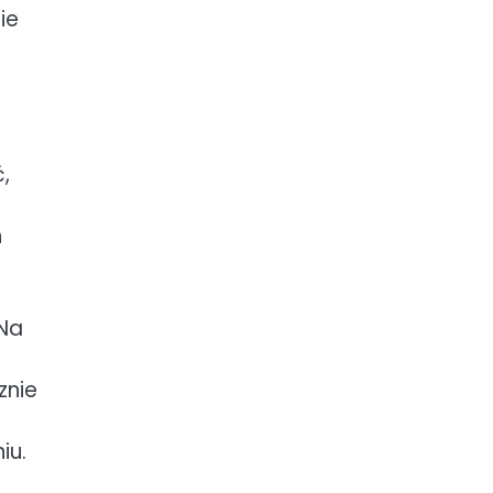
ie
,
n
 Na
znie
iu.