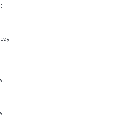
t
 czy
w.
e