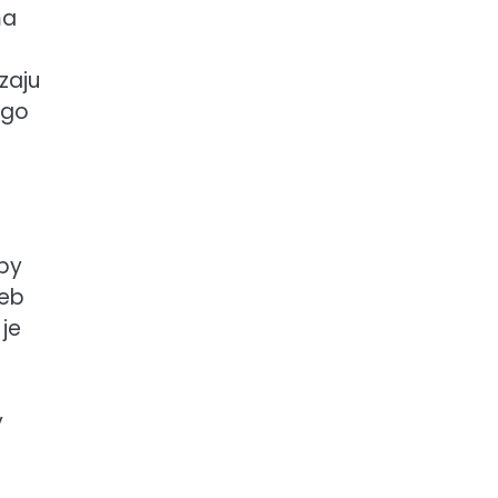
ma
zaju
ego
by
zeb
 je
y