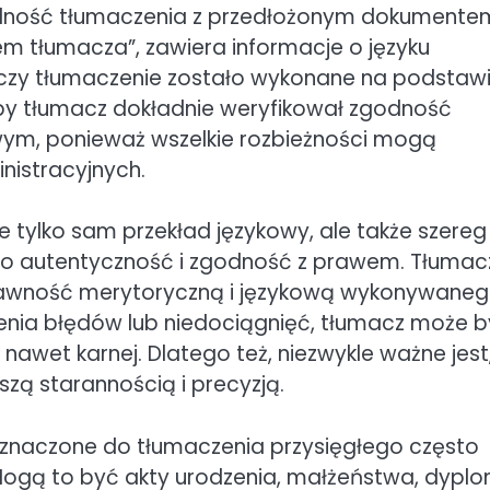
odność tłumaczenia z przedłożonym dokumente
m tłumacza”, zawiera informacje o języku
m, czy tłumaczenie zostało wykonane na podstaw
t, aby tłumacz dokładnie weryfikował zgodność
ym, ponieważ wszelkie rozbieżności mogą
istracyjnych.
 tylko sam przekład językowy, ale także szereg
ego autentyczność i zgodność z prawem. Tłumac
prawność merytoryczną i językową wykonywane
zenia błędów lub niedociągnięć, tłumacz może 
nawet karnej. Dlatego też, niezwykle ważne jest
zą starannością i precyzją.
eznaczone do tłumaczenia przysięgłego często
gą to być akty urodzenia, małżeństwa, dyplo