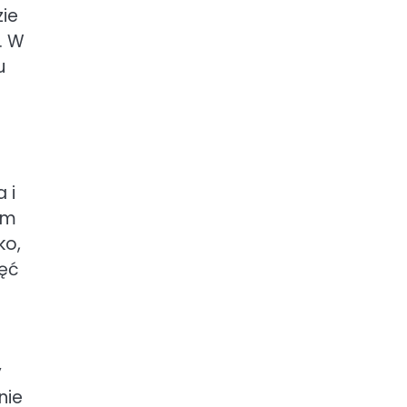
zie
. W
u
 i
em
ko,
zęć
y
nie