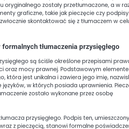
u oryginalnego zostały przetłumaczone, a w ra
nty graficzne, takie jak pieczęcie czy podpisy
ezwłocznie skontaktować się z tłumaczem w cel
formalnych tłumaczenia przysięgłego
sięgłego są ściśle określone przepisami prawa
ości oraz mocy prawnej. Podstawowym element
 która jest unikalna i zawiera jego imię, nazwis
e języków, w których posiada uprawnienia. Piec
łumaczenie zostało wykonane przez osobę
łumacza przysięgłego. Podpis ten, umieszczon
wraz z pieczęcią, stanowi formalne poświadcze