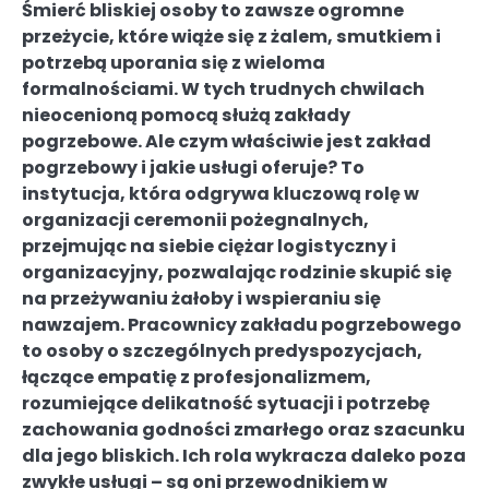
Śmierć bliskiej osoby to zawsze ogromne
przeżycie, które wiąże się z żalem, smutkiem i
potrzebą uporania się z wieloma
formalnościami. W tych trudnych chwilach
nieocenioną pomocą służą zakłady
pogrzebowe. Ale czym właściwie jest zakład
pogrzebowy i jakie usługi oferuje? To
instytucja, która odgrywa kluczową rolę w
organizacji ceremonii pożegnalnych,
przejmując na siebie ciężar logistyczny i
organizacyjny, pozwalając rodzinie skupić się
na przeżywaniu żałoby i wspieraniu się
nawzajem. Pracownicy zakładu pogrzebowego
to osoby o szczególnych predyspozycjach,
łączące empatię z profesjonalizmem,
rozumiejące delikatność sytuacji i potrzebę
zachowania godności zmarłego oraz szacunku
dla jego bliskich. Ich rola wykracza daleko poza
zwykłe usługi – są oni przewodnikiem w