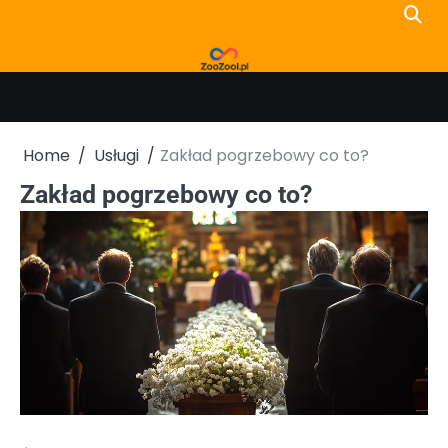
Skip
to
content
Home
Usługi
Zakład pogrzebowy co to?
Zakład pogrzebowy co to?