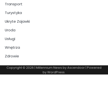
Transport
Turystyka
Ukryte Zajawki
Uroda
Usługi
Wnętrza
Zdrowie
Copyright © 2026
| Millennium News by
Ascendoor
| Powered
by
WordPress
.