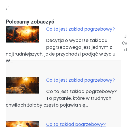
„`
Polecamy zobaczyć
Co to jest zakład pogrzebowy?
J
Nawigacja
Decyzja o wyborze zakładu
w
pogrzebowego jest jednym z
wpisu
d
najtrudniejszych, jakie przychodzi podjąć w życiu.
W…
Co to jest zakład pogrzebowy?
Co to jest zakład pogrzebowy?
To pytanie, które w trudnych
chwilach żałoby często pojawia się…
Co to zakład pogrzebowy?