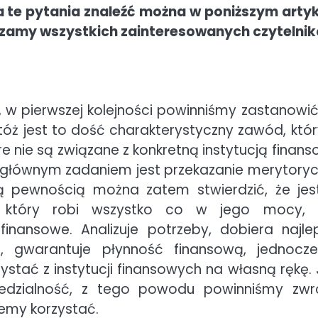
 te pytania znaleźć można w poniższym artyk
szamy wszystkich zainteresowanych czytelni
w pierwszej kolejności powinniśmy zastanowić 
tóż jest to dość charakterystyczny zawód, któr
e nie są związane z konkretną instytucją finans
h głównym zadaniem jest przekazanie merytoryc
ą pewnością można zatem stwierdzić, że jes
ta, który robi wszystko co w jego mocy,
inansowe. Analizuje potrzeby, dobiera najle
h, gwarantuje płynność finansową, jednocze
stać z instytucji finansowych na własną rękę. 
edzialność, z tego powodu powinniśmy zwr
iemy korzystać.