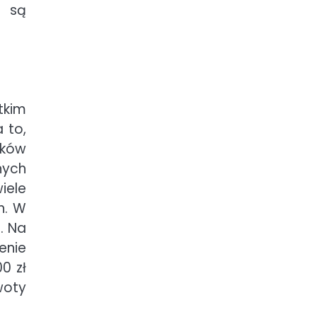
a są
tkim
 to,
dków
nych
iele
h. W
. Na
enie
0 zł
woty