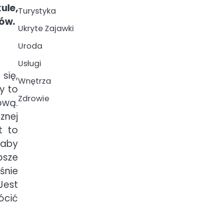
ule,
Turystyka
ków.
Ukryte Zajawki
Uroda
Usługi
się,
Wnętrza
y to
Zdrowie
ową.
znej
t to
 aby
psze
śnie
Jest
ócić