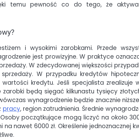
ięki temu pewność co do tego, że aktyw
sowy?
stiżem i wysokimi zarobkami. Przede wszys
rodzenie jest prowizyjne. W praktyce oznacza
n sprzedaży. W zdecydowanej większości przypa
sprzedaży. W przypadku kredytów hipotecz
tości kredytu. Jeśli specjalista zrealizuje w
zarobki będą sięgać kilkunastu tysięcy złotyc
, wówczas wynagrodzenie będzie znacznie niższe
ż
pracy
, region zatrudnienia. Średnie wynagrodz
 Osoby początkujące mogą liczyć na około 300
i na nawet 6000 zł. Określenie jednoznacznej k
żliwe.