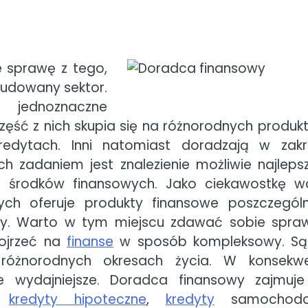
 sprawę z tego,
udowany sektor.
 jednoznaczne
Część z nich skupia się na różnorodnych produk
edytach. Inni natomiast doradzają w zakr
 zadaniem jest znalezienie możliwie najleps
ie środków finansowych. Jako ciekawostkę w
ych oferuje produkty finansowe poszczegól
icy. Warto w tym miejscu zdawać sobie spra
pojrzeć na
finanse
w sposób kompleksowy. Są
óżnorodnych okresach życia. W konsekwe
e wydajniejsze. Doradca finansowy zajmuje
i:
kredyty hipoteczne
,
kredyty
samochodo