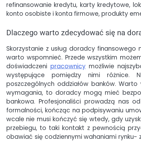
refinansowanie kredytu, karty kredytowe, lo
konto osobiste i konta firmowe, produkty em
Dlaczego warto zdecydować się na dor
Skorzystanie z usług doradcy finansowego n
warto wspomnieć. Przede wszystkim możem
doświadczeni
pracownicy
możliwie najszyb
występujące pomiędzy nimi różnice. N
poszczególnych oddziałów banków. Warto w
wymagania, to doradcy mogą mieć bezpośr
bankowa. Profesjonaliści prowadzą nas o
formalności, kończąc na podpisywaniu umo
wcale nie musi kończyć się wtedy, gdy uzyska
przebiegu, to taki kontakt z pewnością pr
obawiać się codziennymi wahaniami rynku- za