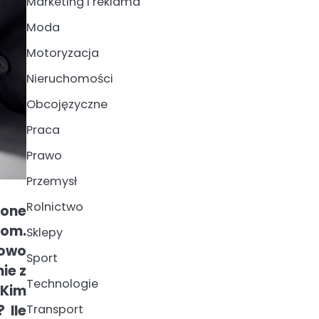
Marketing i reklama
Moda
Motoryzacja
Nieruchomości
Obcojęzyczne
Praca
Prawo
Przemysł
Rolnictwo
 one
nom.
Sklepy
kowo
Sport
ie z
Technologie
 Kim
 Ile
Transport