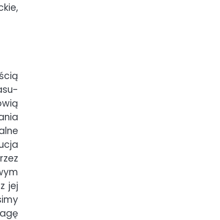
kie,
ścią
asu-
ówią
ania
alne
ucja
rzez
owym
 jej
simy
wagę