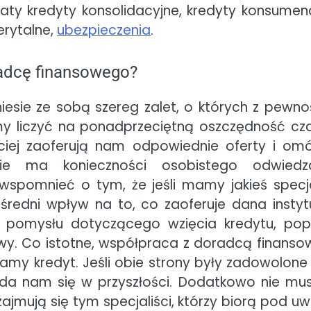
katy kredyty konsolidacyjne, kredyty konsumenc
erytalne,
ubezpieczenia
.
adcę finansowego?
iesie ze sobą szereg zalet, o których z pewno
y liczyć na ponadprzeciętną oszczędność cz
ciej zaoferują nam odpowiednie oferty i om
ie ma konieczności osobistego odwiedz
spomnieć o tym, że jeśli mamy jakieś specj
edni wpływ na to, co zaoferuje dana instyt
d pomysłu dotyczącego wzięcia kredytu, pop
wy. Co istotne, współpraca z doradcą finans
my kredyt. Jeśli obie strony były zadowolone z
zyda nam się w przyszłości. Dodatkowo nie mu
jmują się tym specjaliści, którzy biorą pod u