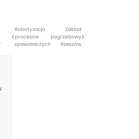
Robotyzacja
Zakład
procesów
pogrzebowy
o
spawalniczych
Rzeszów
w