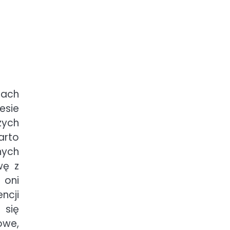
tach
esie
zych
arto
nych
wę z
 oni
ncji
 się
we,