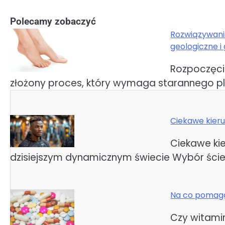
Polecamy zobaczyć
Rozwiązywani
geologiczne i
Nawigacja
wpisu
Rozpoczęci
złożony proces, który wymaga starannego pl
Ciekawe kieru
Ciekawe ki
dzisiejszym dynamicznym świecie Wybór ście
Na co pomaga
Czy witami