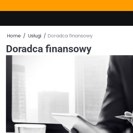
Skip
to
content
Home
Usługi
Doradca finansowy
Doradca finansowy