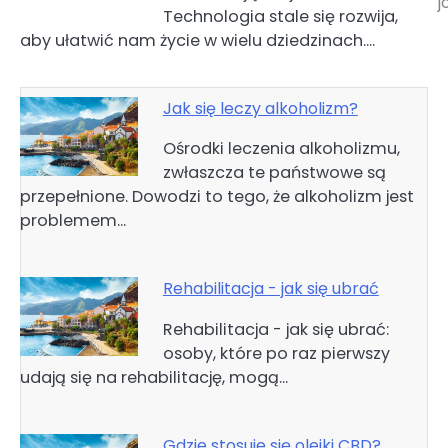
j
Technologia stale się rozwija,
wpisu
aby ułatwić nam życie w wielu dziedzinach.…
Jak się leczy alkoholizm?
Ośrodki leczenia alkoholizmu,
zwłaszcza te państwowe są
przepełnione. Dowodzi to tego, że alkoholizm jest
problemem…
Rehabilitacja - jak się ubrać
Rehabilitacja - jak się ubrać:
osoby, które po raz pierwszy
udają się na rehabilitację, mogą…
Gdzie stosuje się olejki CBD?