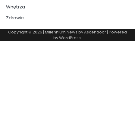
Wnętrza
Zdrowie
Copyright © 2026
| Millennium News by
Ascendoor
| Powered
by
WordPress
.