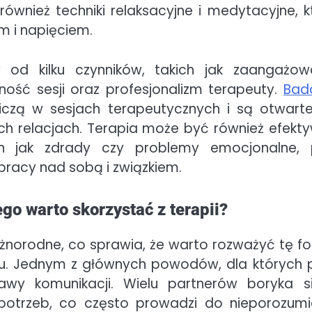
wnież techniki relaksacyjne i medytacyjne, k
m i napięciem.
y od kilku czynników, takich jak zaangażow
ość sesji oraz profesjonalizm terapeuty.
Bad
tniczą w sesjach terapeutycznych i są otwart
h relacjach. Terapia może być również efekt
h jak zdrady czy problemy emocjonalne,
pracy nad sobą i związkiem.
ego warto skorzystać z terapii?
 różnorodne, co sprawia, że warto rozważyć tę f
u. Jednym z głównych powodów, dla których 
awy komunikacji. Wielu partnerów boryka s
potrzeb, co często prowadzi do nieporozumi