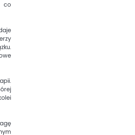
, co
daje
erzy
zku.
rowe
pii.
órej
olei
wagę
wnym