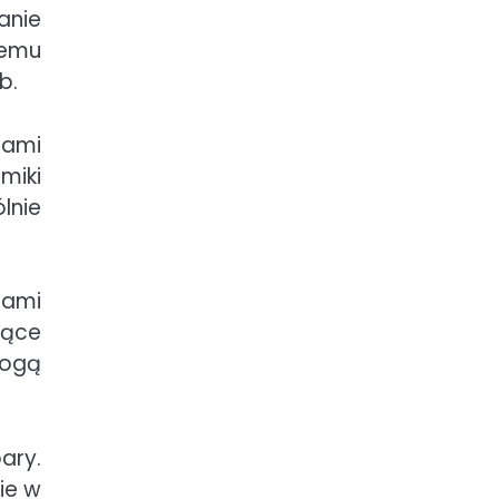
anie
temu
b.
rami
miki
lnie
iami
jące
mogą
ary.
ie w