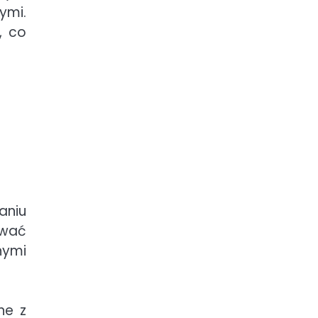
ymi.
, co
aniu
ować
nymi
ne z