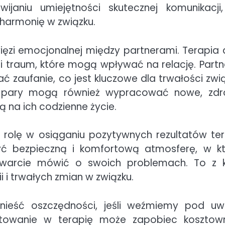
ijaniu umiejętności skutecznej komunikacji
 harmonię w związku.
więzi emocjonalnej między partnerami. Terapia 
 traum, które mogą wpływać na relację. Partn
ć zaufanie, co jest kluczowe dla trwałości zwią
ym pary mogą również wypracować nowe, zd
 na ich codzienne życie.
rolę w osiąganiu pozytywnych rezultatów tera
yć bezpieczną i komfortową atmosferę, w kt
twarcie mówić o swoich problemach. To z k
i i trwałych zmian w związku.
ynieść oszczędności, jeśli weźmiemy pod u
estowanie w terapię może zapobiec koszto