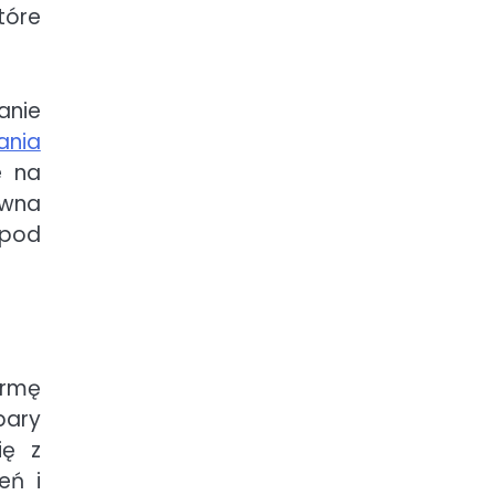
tóre
anie
ania
e na
ywna
 pod
ormę
pary
ię z
eń i