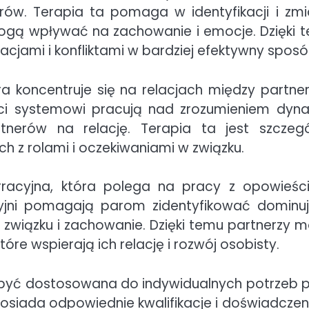
ów. Terapia ta pomaga w identyfikacji i zmi
gą wpływać na zachowanie i emocje. Dzięki 
uacjami i konfliktami w bardziej efektywny sposó
a koncentruje się na relacjach między partne
uci systemowi pracują nad zrozumieniem dyna
nerów na relację. Terapia ta jest szczegó
 z rolami i oczekiwaniami w związku.
arracyjna, która polega na pracy z opowieśc
cyjni pomagają parom zidentyfikować dominu
e związku i zachowanie. Dzięki temu partnerzy 
óre wspierają ich relację i rozwój osobisty.
 być dostosowana do indywidualnych potrzeb p
posiada odpowiednie kwalifikacje i doświadczen