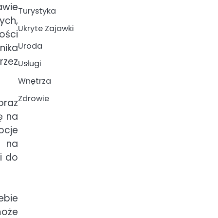
awie
Turystyka
ych,
Ukryte Zajawki
ości
Uroda
nika
rzez
Usługi
Wnętrza
Zdrowie
oraz
ę na
ocje
m na
i do
ebie
może