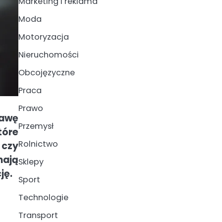
Marketing i reklama
Moda
Motoryzacja
Nieruchomości
Obcojęzyczne
Praca
Prawo
rawę
Przemysł
tóre
Rolnictwo
 czy
mają
Sklepy
ję.
Sport
Technologie
Transport