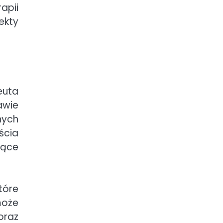
apii
ekty
euta
awie
nych
ścia
jące
tóre
może
oraz