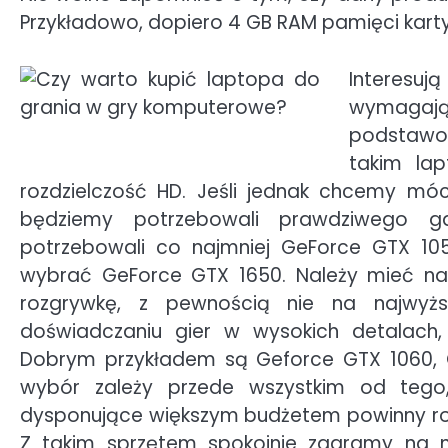
Przykładowo, dopiero 4 GB RAM pamięci karty
Interesu
wymagają
podstawow
takim la
rozdzielczość HD. Jeśli jednak chcemy mó
będziemy potrzebowali prawdziwego g
potrzebowali co najmniej GeForce GTX 10
wybrać GeForce GTX 1650. Należy mieć na
rozgrywkę, z pewnością nie na najwyżs
doświadczaniu gier w wysokich detalach,
Dobrym przykładem są Geforce GTX 1060, 
wybór zależy przede wszystkim od tego
dysponujące większym budżetem powinny ro
Z takim sprzętem spokojnie zagramy na na