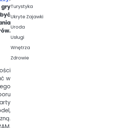
 gry
Turystyka
 być
Ukryte Zajawki
ania
Uroda
rów.
Usługi
Wnętrza
Zdrowie
ości
ać w
tego
boru
arty
del,
zną.
RAM.