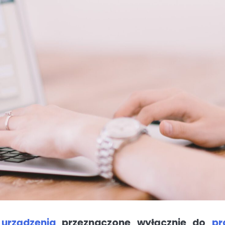
a
urządzenia
przeznaczone wyłącznie do
pr