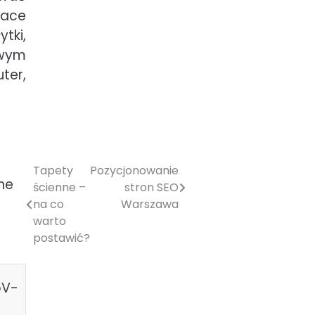
race
tki,
awym
ter,
Tapety
Pozycjonowanie
ne
ścienne –
stron SEO
na co
Warszawa
warto
postawić?
oV-