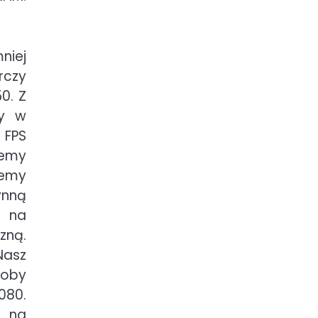
niej
rczy
0. Z
ły w
 FPS
iemy
żemy
ynną
m na
zną.
Nasz
soby
080.
i na