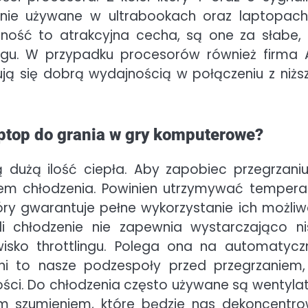
nie używane w ultrabookach oraz laptopac
ność to atrakcyjna cecha, są one za słabe,
u. W przypadku procesorów również firma
ją się dobrą wydajnością w połączeniu z niżs
aptop do grania w gry komputerowe?
dużą ilość ciepła. Aby zapobiec przegrzaniu
em chłodzenia. Powinien utrzymywać tempera
tóry gwarantuje pełne wykorzystanie ich możliw
li chłodzenie nie zapewnia wystarczająco nis
wisko throttlingu. Polega ona na automatyc
oni to nasze podzespoły przed przegrzaniem,
ści. Do chłodzenia często używane są wentylat
ym szumieniem, które będzie nas dekoncentr