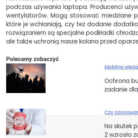
podczas używania laptopa. Producenci używ
wentylatorów. Mogą stosować miedziane pr
które je wchłaniają, czy też dodanie dodat
rozwiązaniem są specjalne podkładki chłodzą
ale także uchronią nasze kolana przed oparz
Polecamy zobaczyć
Mobilna wieża
Nawigacja
Ochrona bu
wpisu
zadanie dla
Czy ozonowan
Na skutek 
2 wzrosło z