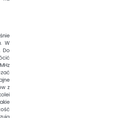
śnie
a. W
. Do
ócić
 MHz
czać
ajne
ów z
olei
akie
tość
zują