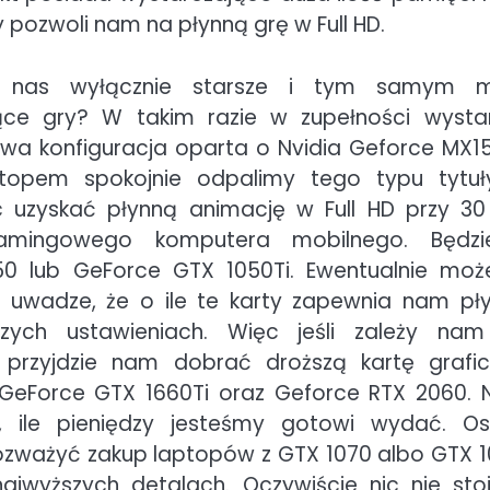
 pozwoli nam na płynną grę w Full HD.
ją nas wyłącznie starsze i tym samym m
ce gry? W takim razie w zupełności wysta
a konfiguracja oparta o Nvidia Geforce MX15
ptopem spokojnie odpalimy tego typu tytu
c uzyskać płynną animację w Full HD przy 30
amingowego komputera mobilnego. Będz
50 lub GeForce GTX 1050Ti. Ewentualnie mo
 uwadze, że o ile te karty zapewnia nam pł
zych ustawieniach. Więc jeśli zależy na
 przyjdzie nam dobrać droższą kartę grafic
GeForce GTX 1660Ti oraz Geforce RTX 2060. 
, ile pieniędzy jesteśmy gotowi wydać. O
zważyć zakup laptopów z GTX 1070 albo GTX 1
jwyższych detalach. Oczywiście nic nie sto