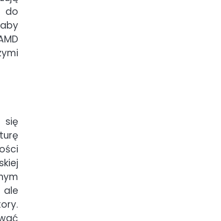
h do
 aby
 AMD
zymi
 się
turę
ości
kiej
znym
 ale
ory.
ować