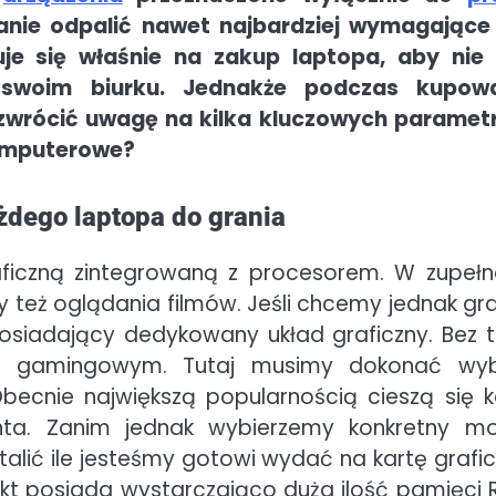
nie odpalić nawet najbardziej wymagające
je się właśnie na zakup laptopa, aby nie
swoim biurku. Jednakże podczas kupow
wrócić uwagę na kilka kluczowych paramet
komputerowe?
żdego laptopa do grania
ficzną zintegrowaną z procesorem. W zupełn
y też oglądania filmów. Jeśli chcemy jednak gr
siadający dedykowany układ graficzny. Bez 
 gamingowym. Tutaj musimy dokonać wy
becnie największą popularnością cieszą się k
ta. Zanim jednak wybierzemy konkretny mo
lić ile jesteśmy gotowi wydać na kartę grafic
kt posiada wystarczająco duża ilość pamięci 