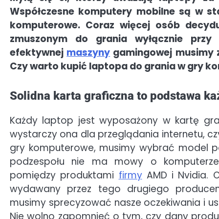
Współczesne komputery mobilne są w sta
komputerowe. Coraz więcej osób decydu
zmuszonym do grania wyłącznie przy 
efektywnej
maszyny
gamingowej musimy z
Czy warto kupić laptopa do grania w gry 
Solidna karta graficzna to podstawa ka
Każdy laptop jest wyposażony w kartę gra
wystarczy ona dla przeglądania internetu, cz
gry komputerowe, musimy wybrać model po
podzespołu nie ma mowy o komputerze
pomiędzy produktami
firmy
AMD i Nvidia. O
wydawany przez tego drugiego producen
musimy sprecyzować nasze oczekiwania i usta
Nie wolno zapomnieć o tym, czy dany produ