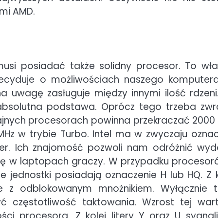
ami AMD.
musi posiadać także solidny procesor. To wła
ecyduje o możliwościach naszego komputer
 uwagę zasługuje między innymi ilość rdzeni
 absolutna podstawa. Oprócz tego trzeba zwr
ajnych procesorach powinna przekraczać 2000
Hz w trybie Turbo. Intel ma w zwyczaju ozna
iter. Ich znajomość pozwoli nam odróżnić wyd
się w laptopach graczy. W przypadku procesor
sze jednostki posiadają oznaczenie H lub HQ. Z k
e z odblokowanym mnożnikiem. Wyłącznie t
 częstotliwość taktowania. Wzrost tej war
i procesora. Z kolei litery Y oraz U sygnali