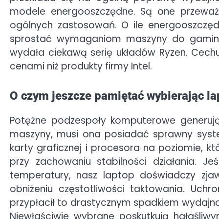
modele energooszczędne. Są one przeważ
ogólnych zastosowań. O ile energooszczęd
sprostać wymaganiom maszyny do gaming
wydała ciekawą serię układów Ryzen. Cechu
cenami niż produkty firmy Intel.
O czym jeszcze pamiętać wybierając l
Potężne podzespoły komputerowe generują 
maszyny, musi ona posiadać sprawny syst
karty graficznej i procesora na poziomie, k
przy zachowaniu stabilności działania. Jeś
temperatury, nasz laptop doświadczy zja
obniżeniu częstotliwości taktowania. Uchr
przypłacił to drastycznym spadkiem wydajno
Niewłaściwie wybrane poskutkują hałaśliw