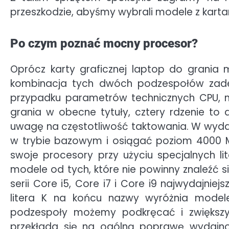
przeszkodzie, abyśmy wybrali modele z kart
Po czym poznać mocny procesor?
Oprócz karty graficznej laptop do grania 
kombinacja tych dwóch podzespołów zad
przypadku parametrów technicznych CPU, na
grania w obecne tytuły, cztery rdzenie to
uwagę na częstotliwość taktowania. W wyd
w trybie bazowym i osiągać poziom 4000 M
swoje procesory przy użyciu specjalnych l
modele od tych, które nie powinny znaleźć 
serii Core i5, Core i7 i Core i9 najwydajniej
litera K na końcu nazwy wyróżnia model
podzespoły możemy podkręcać i zwiększyć
przekłada się na ogólną poprawę wydajnośc